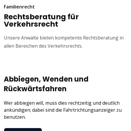
größeren Schäden nur schwer begründen ist. Stellt sich
Familienrecht
allerdings tatsächlich heraus, dass die Unfallflucht gar nicht
Rechtsberatung für
bemerkt werden konnte, hat der Betreffende strafrechtlich
Verkehrsrecht
nichts zu befürchten. Denn ein unerlaubtes Entfernen vom
Unfallort liegt damit mangels Vorsatzes nicht vor.
Unsere Anwälte bieten kompetente Rechtsberatung in
allen Bereichen des Verkehrsrechts.
Abbiegen, Wenden und
Rückwärtsfahren
Wer abbiegen will, muss dies rechtzeitig und deutlich
ankündigen; dabei sind die Fahrtrichtungsanzeiger zu
benutzen.