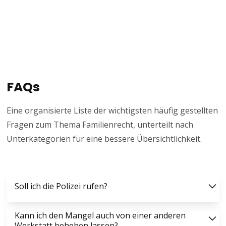
FAQs
Eine organisierte Liste der wichtigsten häufig gestellten
Fragen zum Thema Familienrecht, unterteilt nach
Unterkategorien für eine bessere Übersichtlichkeit.
Soll ich die Polizei rufen?
So eindeutig die Unfallverursachung auch sein mag: Rufen Sie
Kann ich den Mangel auch von einer anderen
in jedem Fall die Polizei! Nicht selten herrscht nach dem Unfall
Werkstatt beheben lassen?