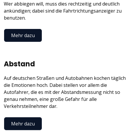
Angesichts der Tatsache, dass in Deutschland im vergangenen
Wer abbiegen will, muss dies rechtzeitig und deutlich
Jahr 2,8 Millionen Verkehrsunfälle gemeldet wurden, erscheint
ankündigen; dabei sind die Fahrtrichtungsanzeiger zu
diese Konstellation grundsätzlich nicht völlig abwegig zu sein.
benutzen.
Der Abschluss einer Verkehrsrechtschutzversicherung gehört
nach unserer Auffassung daher ebenso wie eine private
Mehr dazu
Haftpflichtversicherung zu den Basics.
Abstand
Auf deutschen Straßen und Autobahnen kochen täglich
die Emotionen hoch. Dabei stellen vor allem die
Autofahrer, die es mit der Abstandsmessung nicht so
genau nehmen, eine große Gefahr für alle
Verkehrsteilnehmer dar.
Mehr dazu